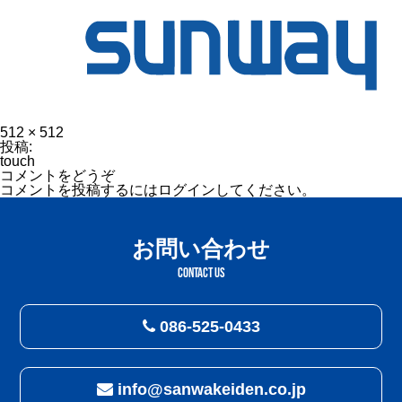
フ
512 × 512
ル
投
投稿:
サ
稿
touch
イ
ナ
コメントをどうぞ
ズ
ビ
コメントを投稿するには
ログイン
してください。
ゲ
ー
シ
お問い合わせ
ョ
ン
CONTACT US
086-525-0433
info@sanwakeiden.co.jp