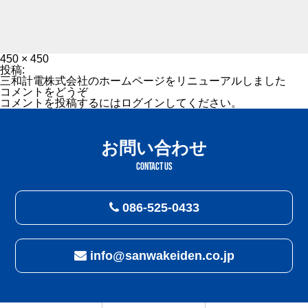
フ
450 × 450
ル
投
投稿:
サ
稿
三和計電株式会社のホームページをリニューアルしました
イ
ナ
コメントをどうぞ
ズ
ビ
コメントを投稿するには
ログイン
してください。
ゲ
ー
シ
お問い合わせ
ョ
ン
CONTACT US
086-525-0433
info@sanwakeiden.co.jp