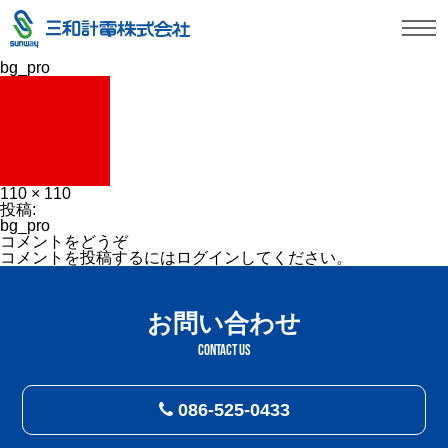
bg_pro
フ
110 × 110
ル
投
投稿:
サ
稿
bg_pro
イ
ナ
コメントをどうぞ
ズ
ビ
コメントを投稿するには
ログイン
してください。
ゲ
ー
シ
お問い合わせ
ョ
ン
CONTACT US
086-525-0433